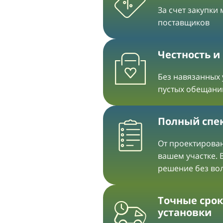
За счет закупки
поставщиков
Честность и
Без навязанных 
пустых обещани
Полный спек
От проектирован
вашем участке. 
решение без во
Точные срок
установки