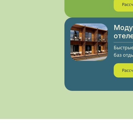
Расс
Моду
отел
Быстрые
баз отд
Расс