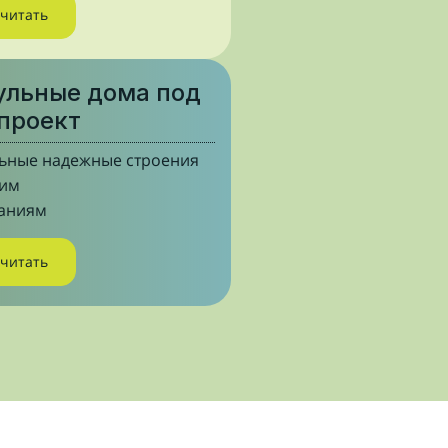
считать
льные дома под
проект
ьные надежные строения
шим
аниям
считать