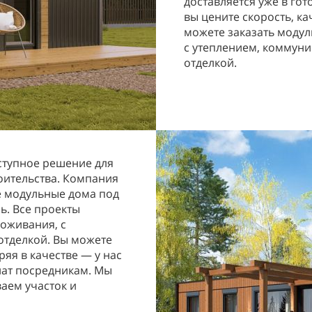
доставляется уже в гот
вы цените скорость, ка
можете заказать моду
с утеплением, коммун
отделкой.
ступное решение для
роительства. Компания
е модульные дома под
нь. Все проекты
оживания, с
отделкой. Вы можете
ряя в качестве — у нас
лат посредникам. Мы
аем участок и