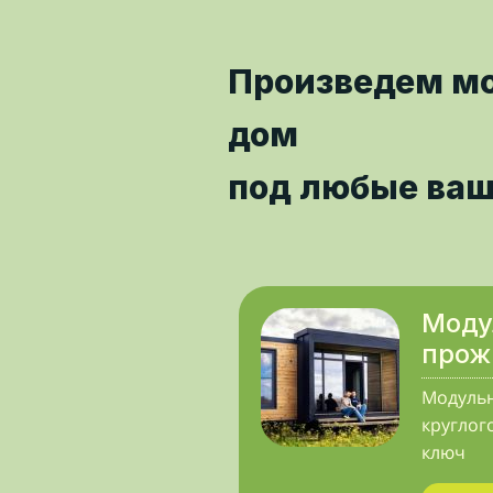
Произведем м
дом
под любые ваш
Моду
прож
Модульн
круглог
ключ