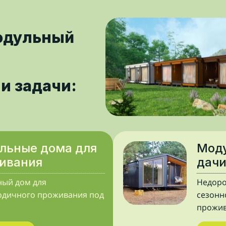
одульный
и задачи:
льные дома для
Моду
ивания
дач
ый дом для
Недоро
одичного проживания под
сезонн
прожи