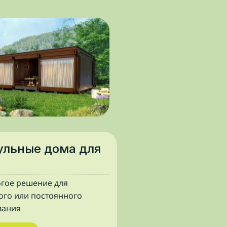
льные дома для
и
гое решение для
ого или постоянного
вания