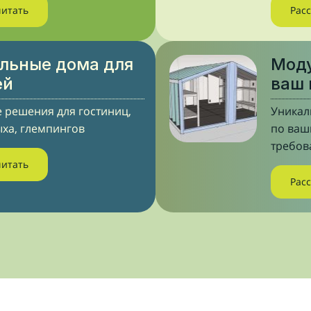
читать
Рас
льные дома для
Моду
ей
ваш 
 решения для гостиниц,
Уникал
ыха, глемпингов
по ва
требов
читать
Рас