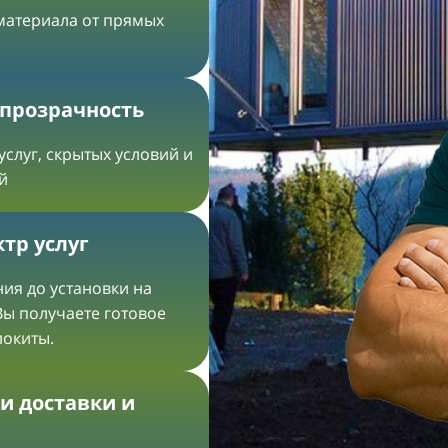
 материала от прямых
 прозрачность
услуг, скрытых условий и
й
тр услуг
ия до установки на
Вы получаете готовое
локиты.
и доставки и