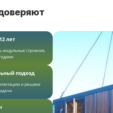
 доверяют
12 лет
ть модульные строения,
 годами
ьный подход
плектацию и решаем
задачи
ы