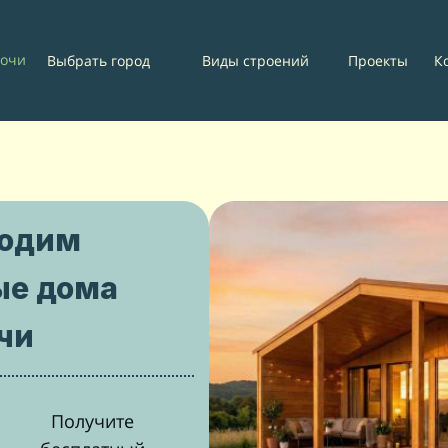
очи
Проекты
К
Выбрать город
Виды строений
водим
ые дома
чи
Получите