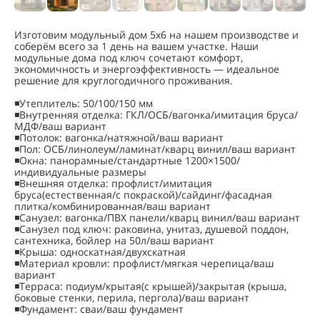
Изготовим модульный дом 5x6 на нашем производстве и
соберём всего за 1 день на вашем участке. Наши
модульные дома под ключ сочетают комфорт,
экономичность и энергоэффективность — идеальное
решение для круглогодичного проживания.
◾Утеплитель: 50/100/150 мм
◾Внутренняя отделка: ГКЛ/ОСБ/вагонка/имитация бруса/
МДФ/ваш вариант
◾Потолок: вагонка/натяжной/ваш вариант
◾Пол: ОСБ/линолеум/ламинат/кварц винил/ваш вариант
◾Окна: панорамные/стандартные 1200×1500/
индивидуальные размеры
◾Внешняя отделка: профлист/имитация
бруса(естественная/с покраской)/сайдинг/фасадная
плитка/комбинированная/ваш вариант
◾Санузел: вагонка/ПВХ панели/кварц винил/ваш вариант
◾Санузел под ключ: раковина, унитаз, душевой поддон,
сантехника, бойлер на 50л/ваш вариант
◾Крыша: односкатная/двухскатная
◾Материал кровли: профлист/мягкая черепица/ваш
вариант
◾Терраса: подиум/крытая(с крышей)/закрытая (крыша,
боковые стенки, перила, пергола)/ваш вариант
◾Фундамент: сваи/ваш фундамент