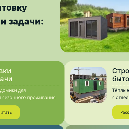
ытовку
и задачи:
вки
Стр
дачи
быт
домики для
Тёплые
и сезонного проживания
с отде
читать
Рас