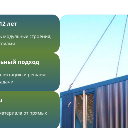
12 лет
ть модульные строения,
 годами
ьный подход
плектацию и решаем
задачи
ы
 материала от прямых