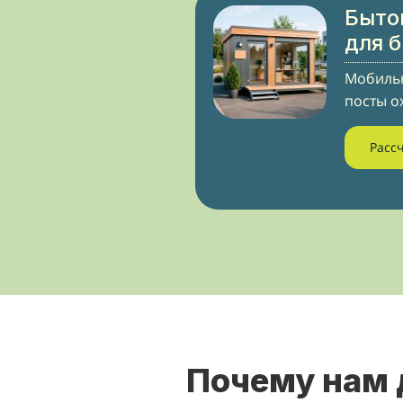
Быто
для 
Мобильн
посты о
Расс
Почему нам