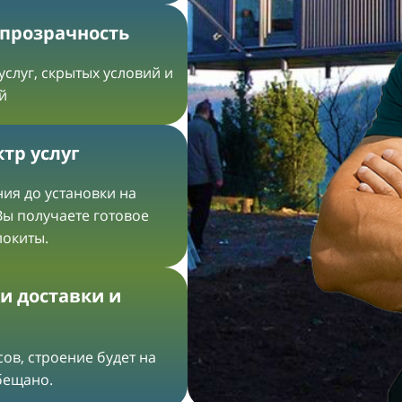
 прозрачность
услуг, скрытых условий и
й
тр услуг
ия до установки на
Вы получаете готовое
локиты.
и доставки и
ов, строение будет на
обещано.