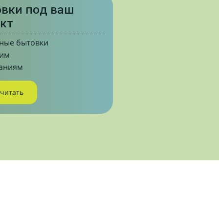
вки под ваш
кт
ные бытовки
шим
аниям
считать