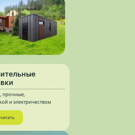
оительные
овки
, прочные,
лкой и электричеством
считать