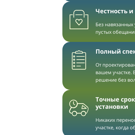
Честность и
Без навязанных 
пустых обещани
Полный спек
От проектирован
вашем участке. 
решение без во
Точные срок
установки
Никаких перенос
участке, когда 