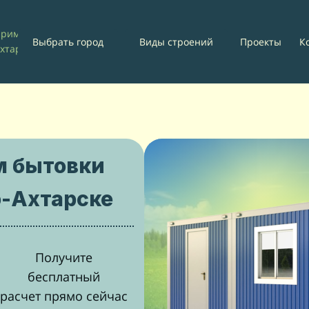
риморско-
Проекты
К
Выбрать город
Виды строений
хтарск
м бытовки
-Ахтарске
Получите
бесплатный
расчет прямо сейчас