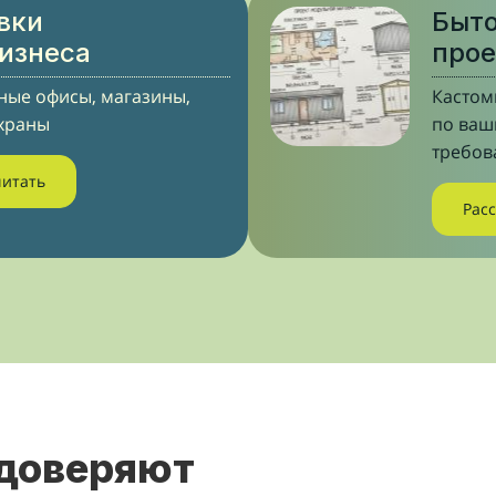
вки
Быто
бизнеса
прое
ые офисы, магазины,
Кастом
храны
по ва
требов
читать
Рас
 доверяют