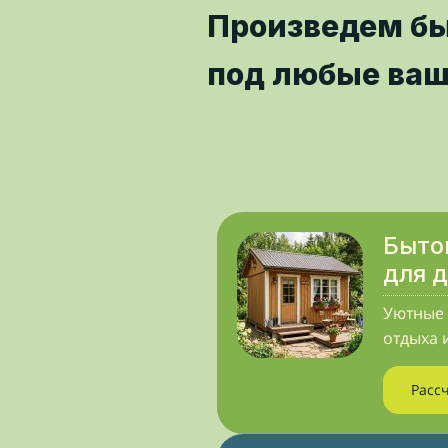
Произведем б
под любые ваш
Быто
для 
Уютные 
отдыха 
Расс