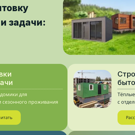
ытовку
и задачи:
вки
Стр
дачи
быт
домики для
Тёплые
и сезонного проживания
с отде
читать
Рас