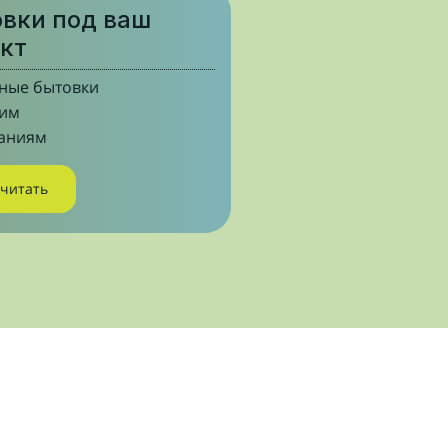
вки под ваш
кт
ные бытовки
шим
аниям
считать