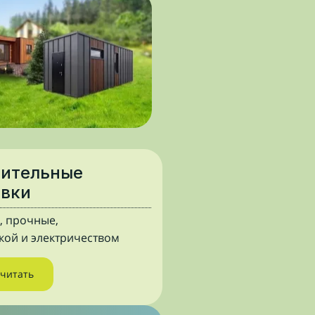
оительные
овки
, прочные,
лкой и электричеством
считать