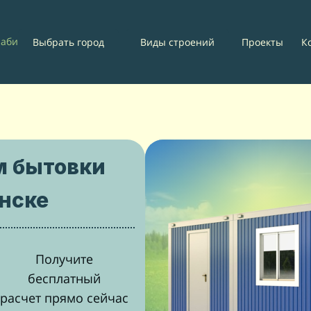
абинск
Проекты
К
Выбрать город
Виды строений
м бытовки
нске
Получите
бесплатный
расчет прямо сейчас