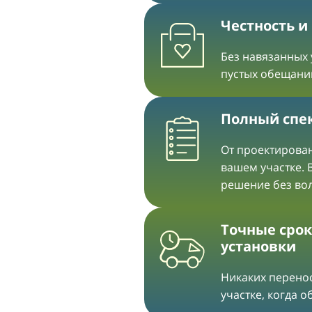
Честность и
Без навязанных 
пустых обещани
Полный спек
От проектирован
вашем участке. 
решение без во
Точные срок
установки
Никаких перенос
участке, когда 