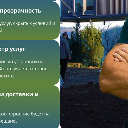
 прозрачность
услуг, скрытых условий и
й
тр услуг
ия до установки на
Вы получаете готовое
локиты.
и доставки и
ов, строение будет на
обещано.