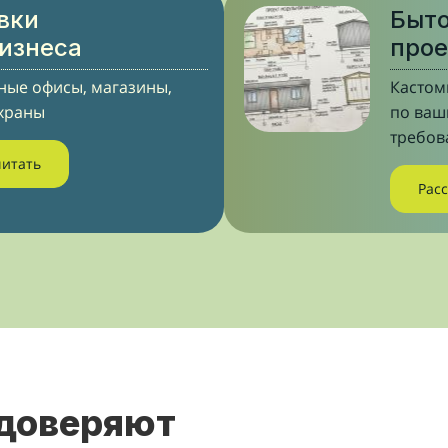
вки
Быто
бизнеса
прое
ые офисы, магазины,
Кастом
храны
по ва
требов
читать
Рас
 доверяют