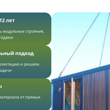
12 лет
ть модульные строения,
 годами
ьный подход
плектацию и решаем
задачи
ы
 материала от прямых