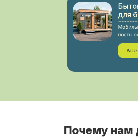
Быто
для 
Мобильн
посты о
Расс
Почему нам