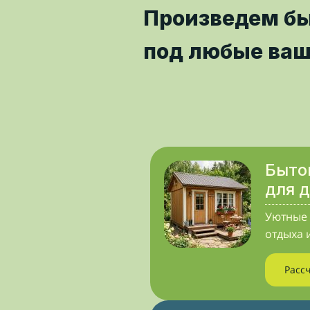
Произведем б
под любые ваш
Быто
для 
Уютные 
отдыха 
Расс