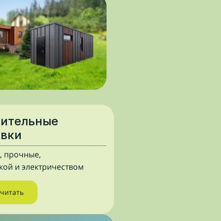
оительные
овки
, прочные,
лкой и электричеством
считать