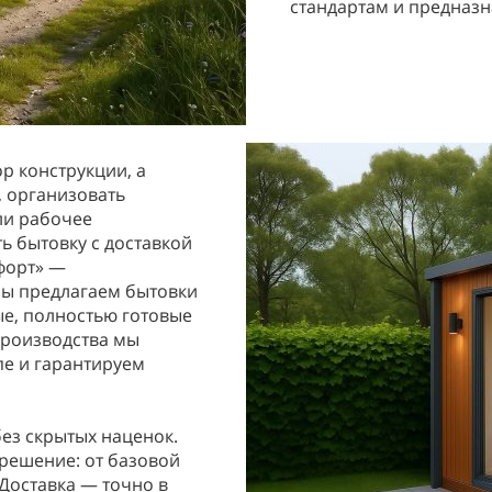
стандартам и предназн
р конструкции, а
, организовать
ли рабочее
ть бытовку с доставкой
форт» —
Мы предлагаем бытовки
ые, полностью готовые
 производства мы
пе и гарантируем
ез скрытых наценок.
решение: от базовой
Доставка — точно в