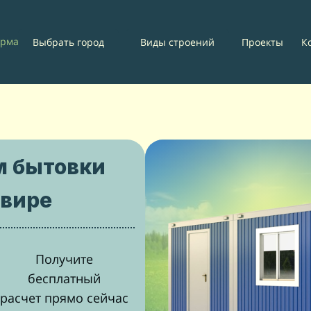
рмавир
Проекты
К
Выбрать город
Виды строений
м бытовки
авире
Получите
бесплатный
расчет прямо сейчас