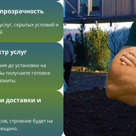
 прозрачность
услуг, скрытых условий и
й
тр услуг
ия до установки на
Вы получаете готовое
локиты.
и доставки и
ов, строение будет на
обещано.