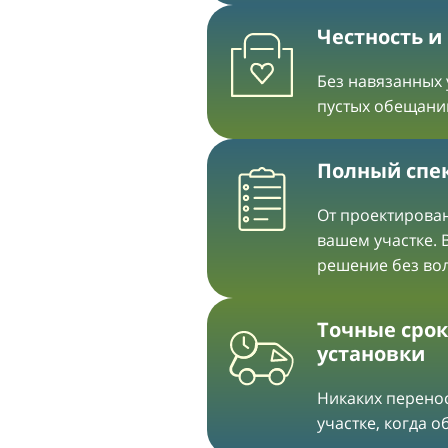
Честность и
Без навязанных 
пустых обещани
Полный спек
От проектирован
вашем участке. 
решение без во
Точные срок
установки
Никаких перенос
участке, когда 