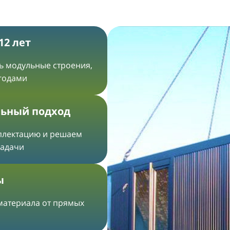
12 лет
ть модульные строения,
 годами
ьный подход
плектацию и решаем
задачи
ы
 материала от прямых