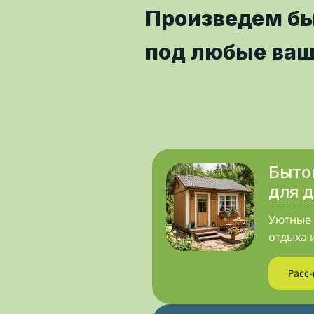
Произведем б
под любые ваш
Быто
для 
Уютные 
отдыха 
Расс