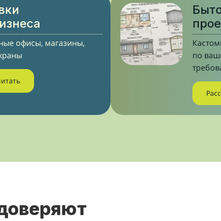
вки
Быто
бизнеса
прое
ые офисы, магазины,
Кастом
храны
по ва
требов
читать
Рас
 доверяют