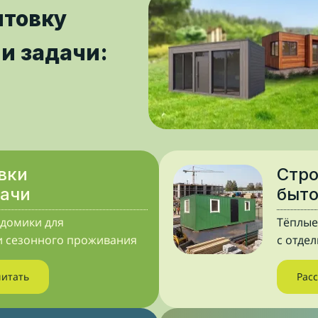
ытовку
и задачи:
вки
Стр
дачи
быт
домики для
Тёплые
и сезонного проживания
с отде
читать
Рас