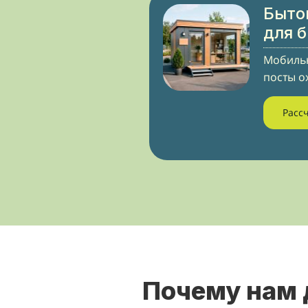
Быто
для 
Мобильн
посты о
Расс
Почему нам