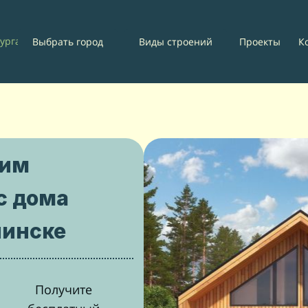
урганинск
Проекты
К
Выбрать город
Виды строений
оим
с дома
нинске
Получите