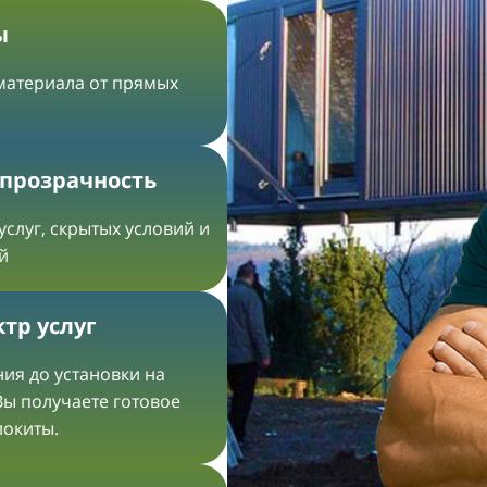
ы
 материала от прямых
 прозрачность
услуг, скрытых условий и
й
тр услуг
ия до установки на
Вы получаете готовое
локиты.