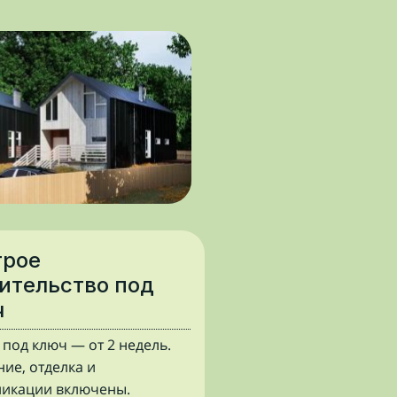
трое
ительство под
ч
 под ключ — от 2 недель.
ние, отделка и
икации включены.