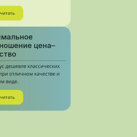
считать
имальное
ношение цена–
ство
ус дешевле классических
при отличном качестве и
м виде.
считать