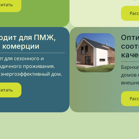
читать
Рас
одит для ПМЖ,
Опт
, комерции
соот
каче
т для сезонного и
одичного проживания.
Барнха
 энергоэффективный дом.
домов 
внешне
читать
Рас