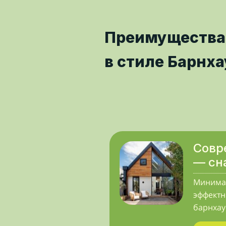
Преимущества
в стиле Барнха
Совр
— сн
Минимал
эффект
барнхаус