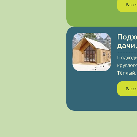
Расс
Подх
дачи
Подходи
круглог
Тёплый,
Расс