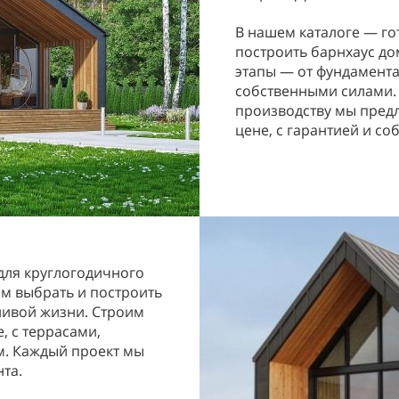
В нашем каталоге — го
построить барнхаус до
этапы — от фундамент
собственными силами.
производству мы пред
цене, с гарантией и с
 для круглогодичного
м выбрать и построить
ливой жизни. Строим
, с террасами,
. Каждый проект мы
нта.