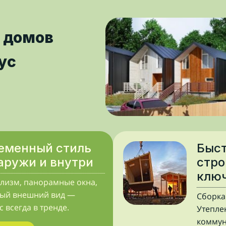
 домов
ус
еменный стиль
Быс
аружи и внутри
стро
клю
изм, панорамные окна,
ный внешний вид —
Сборка
 всегда в тренде.
Утепле
коммун