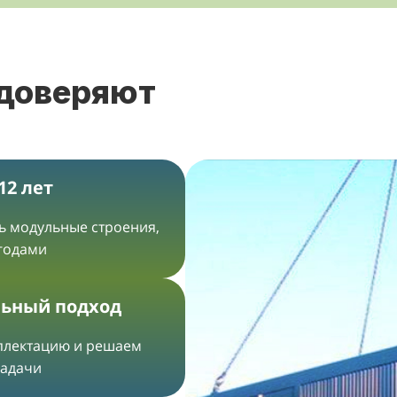
 доверяют
12 лет
ть модульные строения,
 годами
ьный подход
плектацию и решаем
задачи