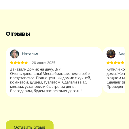
Отзывы
Наталья
Алекс
28 июня 2025
Заказали домик на дачу, 3/7.
Купили хозб
Очень довольны! Места больше, чем я себе
дома. Жена 
представляла. Полноценный домик с кухней,
в одном мес
комнатой, душем, туалетом. Сделали за 1,5
Сделали за 
месяца, установили быстро, за день.
Проверенны
Благодарим, будем вас рекомендовать!
Оставить отзыв